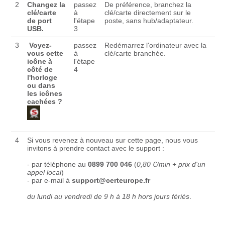
2
Changez la
passez
De préférence, branchez la
clé/carte
à
clé/carte directement sur le
de port
l'étape
poste, sans hub/adaptateur.
USB.
3
3
Voyez-
passez
Redémarrez l'ordinateur avec la
vous cette
à
clé/carte branchée.
icône à
l'étape
côté de
4
l'horloge
ou dans
les icônes
cachées ?
4
Si vous revenez à nouveau sur cette page, nous vous
invitons à prendre contact avec le support :
- par téléphone au
0899 700 046
(
0,80 €/min + prix d'un
appel local
)
- par e-mail à
support@certeurope.fr
du lundi au vendredi de 9 h à 18 h hors jours fériés
.